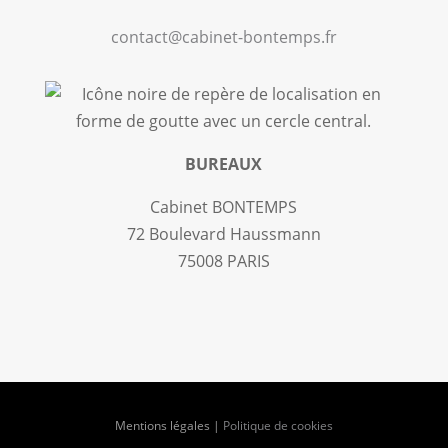
contact@cabinet-bontemps.fr
BUREAUX
Cabinet BONTEMPS
72 Boulevard Haussmann
75008 PARIS
Mentions légales
|
Politique de cookies