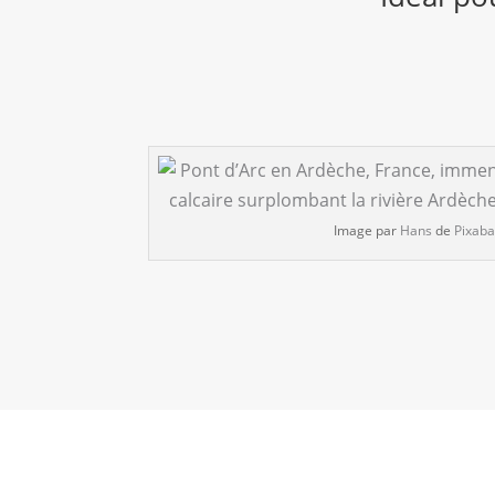
Image par
Hans
de
Pixab