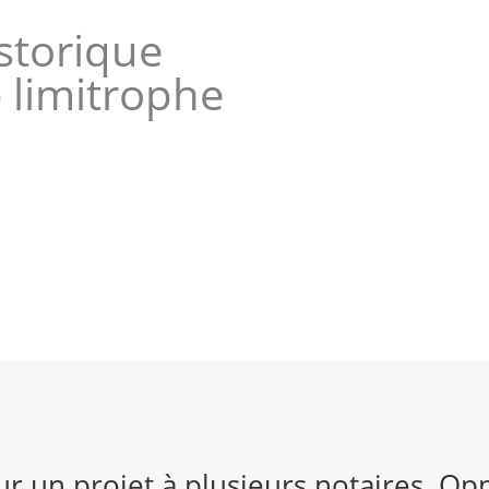
istorique
 limitrophe
ur un projet à plusieurs notaires. Op