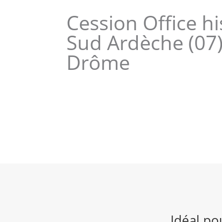
Cession Office h
Sud Ardèche (07)
Drôme
Idéal po