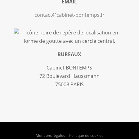
EMAIL
contact@cabinet-bontemps.fr
BUREAUX
Cabinet BONTEMPS
72 Boulevard Haussmann
75008 PARIS
Mentions légales
|
Politique de cookies