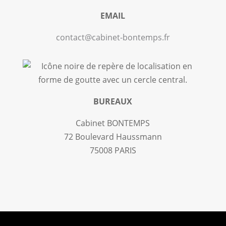
EMAIL
contact@cabinet-bontemps.fr
BUREAUX
Cabinet BONTEMPS
72 Boulevard Haussmann
75008 PARIS